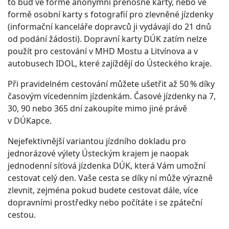
to buď ve formě anonymní přenosné karty, nebo ve
formě osobní karty s fotografií pro zlevněné jízdenky
(informační kanceláře dopravců ji vydávají do 21 dnů
od podání žádosti). Dopravní karty DÚK zatím nelze
použít pro cestování v MHD Mostu a Litvínova a v
autobusech IDOL, které zajíždějí do Ústeckého kraje.
Při pravidelném cestování můžete ušetřit až 50 % díky
časovým vícedenním jízdenkám. Časové jízdenky na 7,
30, 90 nebo 365 dní zakoupíte mimo jiné právě
v DÚKapce.
Nejefektivnější variantou jízdního dokladu pro
jednorázové výlety Ústeckým krajem je naopak
jednodenní síťová jízdenka DÚK, která Vám umožní
cestovat celý den. Vaše cesta se díky ní může výrazně
zlevnit, zejména pokud budete cestovat dále, více
dopravními prostředky nebo počítáte i se zpáteční
cestou.